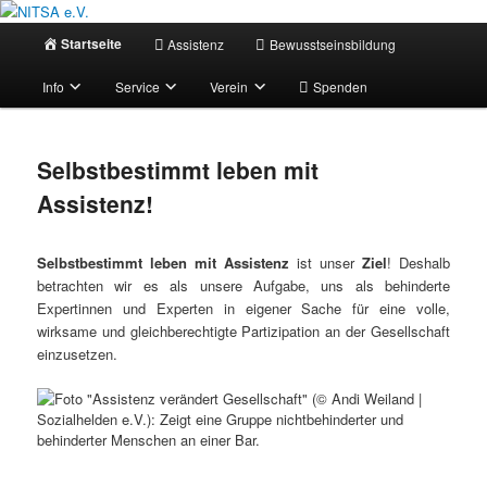
Zum
Selbstbestimmt leben mit Assistenz!
primären
Hauptmenü
Startseite
Assistenz
Bewusstseinsbildung
Inhalt
springen
NITSA e.V.
Info
Service
Verein
Spenden
Selbstbestimmt leben mit
Assistenz!
Selbstbestimmt leben mit Assistenz
ist unser
Ziel
! Deshalb
betrachten wir es als unsere Aufgabe, uns als behinderte
Expertinnen und Experten in eigener Sache für eine volle,
wirksame und gleichberechtigte Partizipation an der Gesellschaft
einzusetzen.