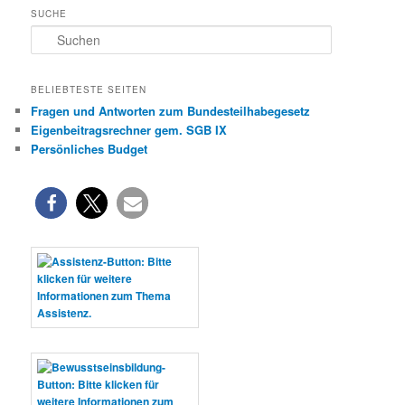
SUCHE
S
u
c
h
BELIEBTESTE SEITEN
e
Fragen und Antworten zum Bundesteilhabegesetz
n
Eigenbeitragsrechner gem. SGB IX
Persönliches Budget