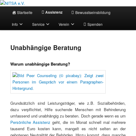
Zum
Selbstbestimmt leben mit Assistenz!
primären
Hauptmenü
Assistenz
Startseite
Bewusstseinsbildung
Inhalt
springen
NITSA e.V.
Info
Service
Verein
Spenden
Unabhängige Beratung
Warum unabhängige Beratung?
Grundsätzlich sind Leistungsträger, wie z.B. Sozialbehörden,
dazu verpflichtet, Hilfe suchende Menschen mit Behinderung
umfassend und unabhängig zu beraten. Doch gerade wenn es um
Persönliche Assistenz
geht, die im Monat schnell mal mehrere
tausend Euro kosten kann, mangelt es nicht selten an der
gebotenen Neutralität der Behörden. Hinzu kommt, dass manche