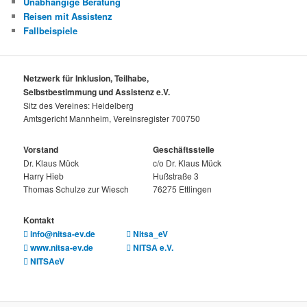
Unabhängige Beratung
Reisen mit Assistenz
Fallbeispiele
Netzwerk für Inklusion, Teilhabe,
Selbstbestimmung und Assistenz e.V.
Sitz des Vereines: Heidelberg
Amtsgericht Mannheim, Vereinsregister 700750
Vorstand
Geschäftsstelle
Dr. Klaus Mück
c/o Dr. Klaus Mück
Harry Hieb
Hußstraße 3
Thomas Schulze zur Wiesch
76275 Ettlingen
Kontakt
info@nitsa-ev.de
Nitsa_eV
www.nitsa-ev.de
NITSA e.V.
NITSAeV