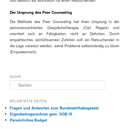
und dadurch als Motivation für einen Ratsuchenden.
Der Ursprung des Peer Counseling
Die Methode des Peer Counseling hat ihren Ursprung in der
personenzentrierten Gesprächstherapie (Carl Rogers) und
orientiert sich an Fähigkeiten, nicht an Defiziten. Durch
empathisches (einfühlsames) Zuhören soll ein Ratsuchender in
die Lage versetzt werden, seine Probleme selbstständig zu lösen
(Empowerment).
SUCHE
S
u
c
h
BELIEBTESTE SEITEN
e
Fragen und Antworten zum Bundesteilhabegesetz
n
Eigenbeitragsrechner gem. SGB IX
Persönliches Budget