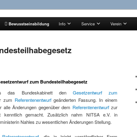
tenz!
Bewusstseinsbildung
Info
Service
Verein
ndesteilhabegesetz
Gesetzentwurf zum Bundesteilhabegesetz
ss das Bundeskabinett den
Gesetzentwurf zum
er zum
Referentenentwurf
geänderten Fassung. In einem
r alle Änderungen gegenüber dem
Referentenentwurf
zur
eit kenntlich gemacht. Zusätzlich nahm NITSA e.V. in
inisterin Nahles zu wesentlichen Änderungen Stellung.
Referentenentwurf
, die in leicht verständlicher Form