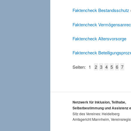
Faktencheck Bestandsschutz
Faktencheck Vermögensanre
Faktencheck Altersvorsorge
Faktencheck Beteiligungsproz
Seiten:
1
2
3
4
5
6
7
Netzwerk für Inklusion, Teilhabe,
Selbstbestimmung und Assistenz e
Sitz des Vereines: Heidelberg
Amtsgericht Mannheim, Vereinsregis