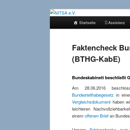
Zum
Selbstbestimmt leben mit Assis
primären
Hauptmenü
Startseite
Assistenz
Inhalt
NITSA e.V.
springen
Faktencheck Bu
(BTHG-KabE)
Bundeskabinett beschließt 
Am 28.06.2016 beschlo
Bundesteilhabegesetz
in ein
Vergleichsdokument
haben wi
leichteren Nachvollziehbark
einem
offenen Brief
an Bundesm
Unsere
Faktenchecks zum 