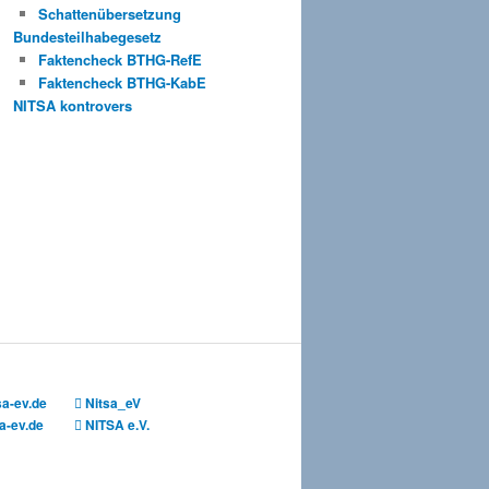
Schattenübersetzung
Bundesteilhabegesetz
Faktencheck BTHG-RefE
Faktencheck BTHG-KabE
NITSA kontrovers
sa-ev.de
Nitsa_eV
a-ev.de
NITSA e.V.