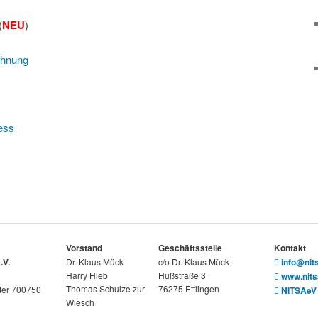
(
NEU
)
chnung
ess
Vorstand
Geschäftsstelle
Kontakt
.V.
Dr. Klaus Mück
c/o Dr. Klaus Mück
info@nit
Harry Hieb
Hußstraße 3
www.nits
Thomas Schulze zur
76275 Ettlingen
ter 700750
NITSAeV
Wiesch