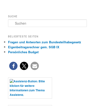
SUCHE
S
u
c
h
BELIEBTESTE SEITEN
e
Fragen und Antworten zum Bundesteilhabegesetz
n
Eigenbeitragsrechner gem. SGB IX
Persönliches Budget