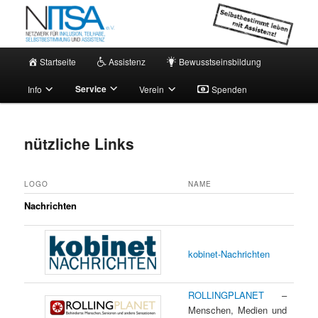
Zum
Selbstbestimmt leben mit Assistenz!
primären
Inhalt
springen
Hauptmenü
NITSA e.V.
Startseite
Assistenz
Bewusstseinsbildung
Service
Info
Verein
Spenden
nützliche Links
LOGO
NAME
Nachrichten
kobinet-Nachrichten
ROLLINGPLANET
–
Menschen, Medien und