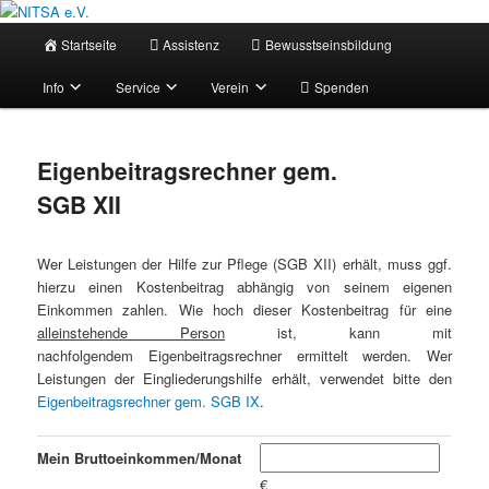
Zum
Selbstbestimmt leben mit Assistenz!
primären
Hauptmenü
Startseite
Assistenz
Bewusstseinsbildung
Inhalt
springen
NITSA e.V.
Info
Service
Verein
Spenden
Eigenbeitragsrechner gem.
SGB XII
Wer Leistungen der Hilfe zur Pflege (SGB XII) erhält, muss ggf.
hierzu einen Kostenbeitrag abhängig von seinem eigenen
Einkommen zahlen. Wie hoch dieser Kostenbeitrag für eine
alleinstehende Person
ist, kann mit
nachfolgendem Eigenbeitragsrechner ermittelt werden. Wer
Leistungen der Eingliederungshilfe erhält, verwendet bitte den
Eigenbeitragsrechner gem. SGB IX
.
Mein Bruttoeinkommen/Monat
€