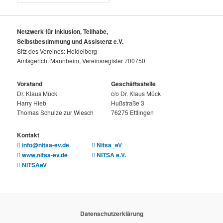
Netzwerk für Inklusion, Teilhabe,
Selbstbestimmung und Assistenz e.V.
Sitz des Vereines: Heidelberg
Amtsgericht Mannheim, Vereinsregister 700750
Vorstand
Geschäftsstelle
Dr. Klaus Mück
c/o Dr. Klaus Mück
Harry Hieb
Hußstraße 3
Thomas Schulze zur Wiesch
76275 Ettlingen
Kontakt
info@nitsa-ev.de
Nitsa_eV
www.nitsa-ev.de
NITSA e.V.
NITSAeV
Datenschutzerklärung