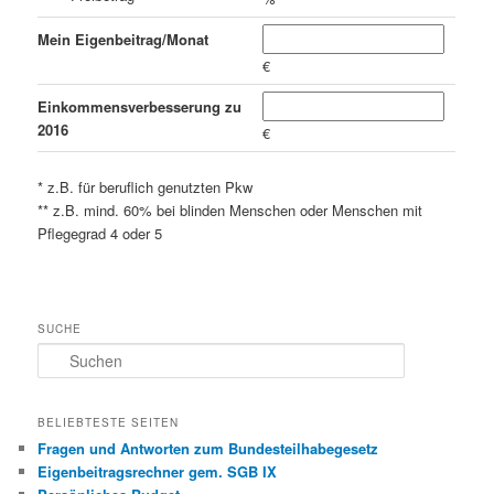
Mein Eigenbeitrag/Monat
€
Einkommensverbesserung zu
2016
€
* z.B. für beruflich genutzten Pkw
** z.B. mind. 60% bei blinden Menschen oder Menschen mit
Pflegegrad 4 oder 5
SUCHE
S
u
c
h
BELIEBTESTE SEITEN
e
Fragen und Antworten zum Bundesteilhabegesetz
n
Eigenbeitragsrechner gem. SGB IX