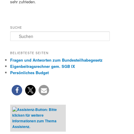
sehr zufrieden.
SUCHE
S
u
c
h
BELIEBTESTE SEITEN
e
Fragen und Antworten zum Bundesteilhabegesetz
n
Eigenbeitragsrechner gem. SGB IX
Persönliches Budget