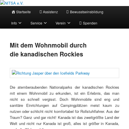
Zum
Selbstbestimmt leben mit Assistenz!
primären
Hauptmenü
Startseite
Assistenz
Bewusstseinsbildung
Inhalt
springen
NITSA e.V.
Info
Service
Verein
Spenden
Mit dem Wohnmobil durch
die kanadischen Rockies
Die atemberaubenden Nationalparks der kanadischen Rockies
mit einem Wohnmobil zu erkunden, ist ein Erlebnis, das man
nicht so schnell vergisst. Doch Wohnmobile sind eng und
sanitäre Einrichtungen auf Campingplätzen meist kaum zu
nutzen oder schlicht nicht komfortabel für Rollstuhlfahrer. Aus der
Traum? Ganz und gar nicht! Kanada ist das zweitgrößte Land der
Welt und nicht nur Kanada ist groß, alles ist größer in Kanada,